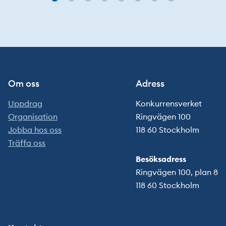
Gå
Gå
Gå
Gå
Gå
Gå
Gå
Gå
en
till
till
till
till
till
till
till
till
objekt
objekt
objekt
objekt
objekt
objekt
objekt
objekt
misstänkt
0
1
2
3
4
5
6
7
överträdelse
Om oss
Adress
Uppdrag
Konkurrensverket
Organisation
Ringvägen 100
Jobba hos oss
118 60 Stockholm
Träffa oss
Besöksadress
Ringvägen 100, plan 8
118 60 Stockholm