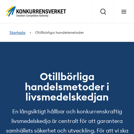
Innehåll
på
Sök
Meny
sidan
Startsida
Otillbörliga handelsmetoder
Otillbörliga
handelsmetoder i
livsmedelskedjan
En långsiktigt hållbar och konkurrenskraftig
livsmedelskedja är centralt för att garantera
samhällets säkerhet och utveckling. För att vi ska