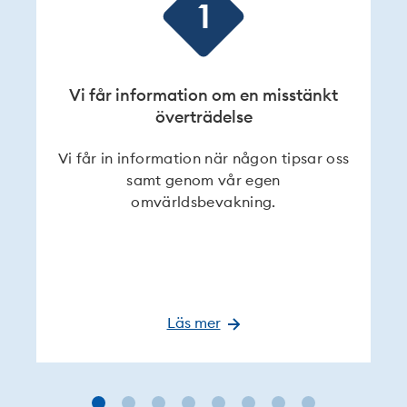
1
Vi får information om en misstänkt
överträdelse
V
Vi får in information när någon tipsar oss
samt genom vår egen
omvärldsbevakning.
Läs mer
om
Vi
får
information
om