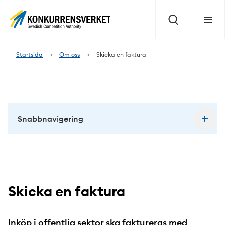
Innehåll
på
Sök
Meny
sidan
Startsida
Om oss
Skicka en faktura
Snabbnavigering
Skicka en faktura
Inköp i offentlig sektor ska faktureras med