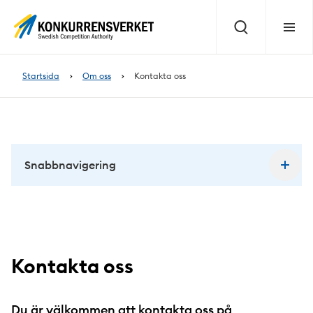
Innehåll
på
Sök
Meny
sidan
Startsida
Om oss
Kontakta oss
Snabbnavigering
Kontakta oss
Du är välkommen att kontakta oss på