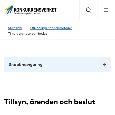
Innehåll
på
Sök
Meny
sidan
Startsida
Otillbörliga handelsmetoder
Tillsyn, ärenden och beslut
Snabbnavigering
Tillsyn, ärenden och beslut