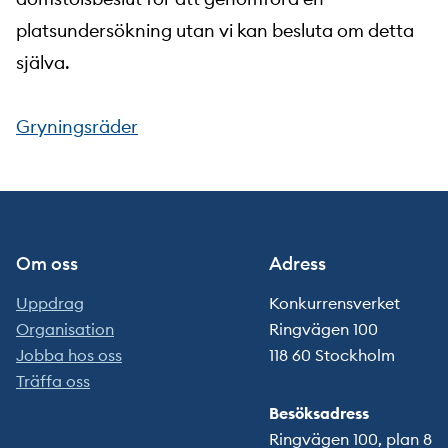
platsundersökning utan vi kan besluta om detta
själva.
Gryningsräder
Om oss
Adress
Uppdrag
Konkurrensverket
Organisation
Ringvägen 100
Jobba hos oss
118 60 Stockholm
Träffa oss
Besöksadress
Ringvägen 100, plan 8