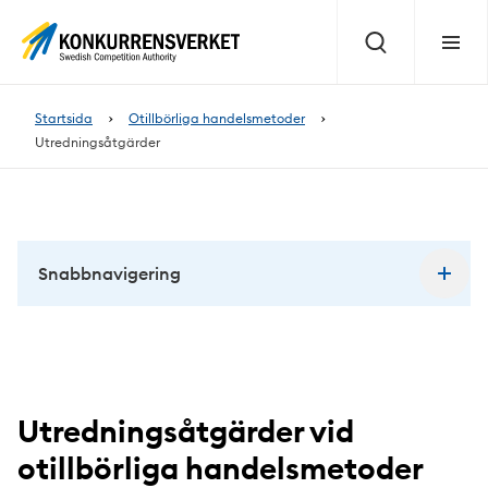
Innehåll
på
Sök
Meny
sidan
Startsida
Otillbörliga handelsmetoder
Utredningsåtgärder
Snabbnavigering
Utredningsåtgärder vid
otillbörliga handelsmetoder