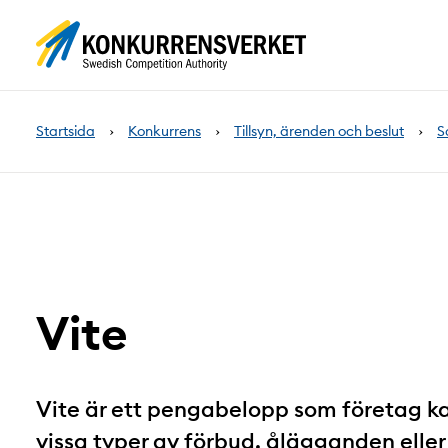
Innehåll
på
sidan
Startsida
Konkurrens
Tillsyn, ärenden och beslut
S
Vite
Vite är ett pengabelopp som företag kan
vissa typer av förbud, ålägganden eller