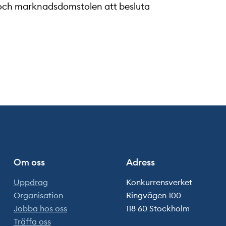
nt- och marknadsdomstolen att besluta
Om oss
Adress
Uppdrag
Konkurrensverket
Organisation
Ringvägen 100
Jobba hos oss
118 60 Stockholm
Träffa oss