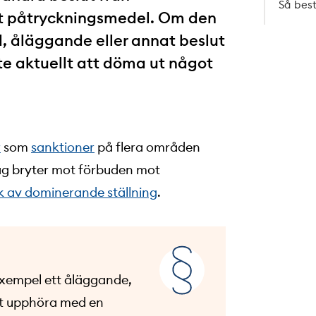
Så bes
tt påtryckningsmedel. Om den
ud, åläggande eller annat beslut
inte aktuellt att döma ut något
r
som
sanktioner
på flera områden
tag bryter mot förbuden mot
k av dominerande ställning
.
l exempel ett åläggande,
att upphöra med en