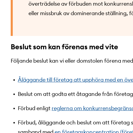
överträdelse av förbuden mot konkurre
eller missbruk av dominerande ställning, f
Beslut som kan förenas med vite
Följande beslut kan vi eller domstolen förena med 
Åläggande till företag att upphöra med en öve
Beslut om att godta ett åtagande från företag
Förbud enligt
reglerna om konkurrensbegränsa
Förbud, åläggande och beslut om att företag sk
samband med
en företagskoncentration (före