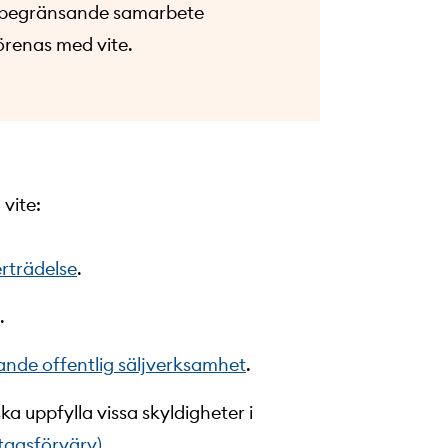
nsbegränsande samarbete
örenas med vite.
vite:
rträdelse
.
.
nde offentlig säljverksamhet
.
a uppfylla vissa skyldigheter i
tagsförvärv)
.