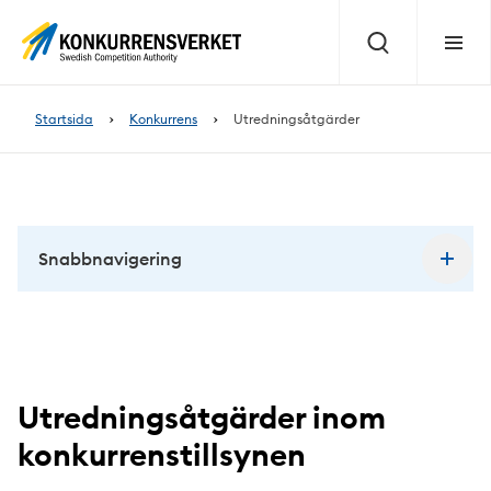
Innehåll
på
Sök
Meny
sidan
Startsida
Konkurrens
Utredningsåtgärder
Snabbnavigering
Utredningsåtgärder inom
konkurrenstillsynen