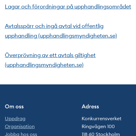
Lagar och förordningar på upphandlingsområdet
Avtalsspärr och ingå avtal vid offentlig
upphandling (upphandlingsmyndigheten.se)
Överprövning av ett avtals giltighet
(upphandlingsmyndigheten.se)
Om oss
Adress
Uppdrag
Konkurrensverket
Organisation
Ringvägen 100
Jobba hos oss
118 60 Stockholm