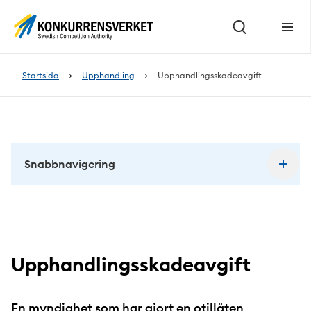
Innehåll
på
Sök
Meny
sidan
Startsida
Upphandling
Upphandlingsskadeavgift
Snabbnavigering
Upphandlingsskadeavgift
En myndighet som har gjort en otillåten