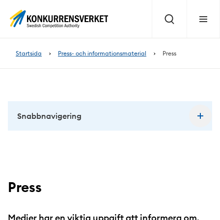
Innehåll
på
Sök
Meny
sidan
Startsida
Press- och informationsmaterial
Press
Snabbnavigering
Press
Medier har en viktig uppgift att informera om,