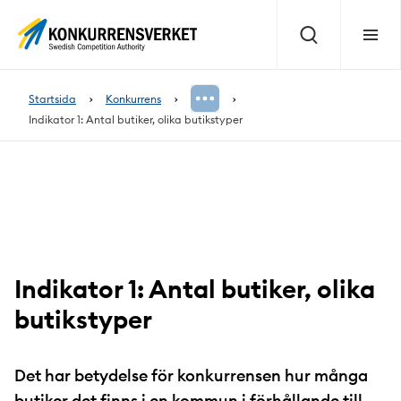
Innehåll
på
Sök
Meny
sidan
Startsida
Konkurrens
Indikator 1: Antal butiker, olika butikstyper
Indikator 1: Antal butiker, olika
butikstyper
Det har betydelse för konkurrensen hur många
butiker det finns i en kommun i förhållande till