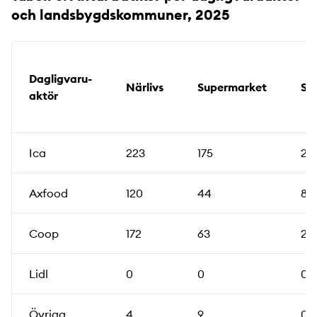
och landsbygdskommuner, 2025
Dagligvaru­
Närlivs
Supermarket
St
aktör
Ica
223
175
23
Axfood
120
44
8
Coop
172
63
28
Lidl
0
0
0
Övriga
4
9
0