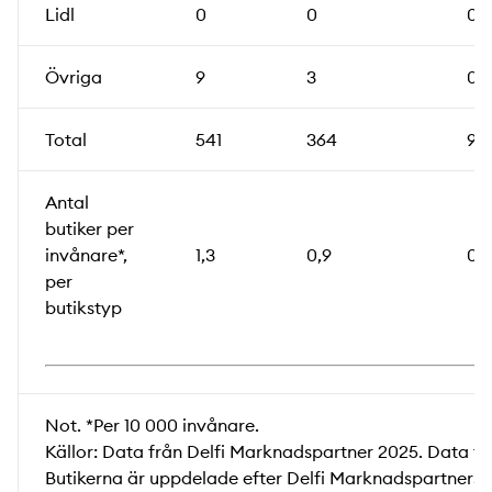
Lidl
0
0
0
Övriga
9
3
0
Total
541
364
91
Antal
butiker per
invånare*,
1,3
0,9
0,2
per
butikstyp
Not. *Per 10 000 invånare.
Källor: Data från Delfi Marknadspartner 2025. Data f
Butikerna är uppdelade efter Delfi Marknadspartners k