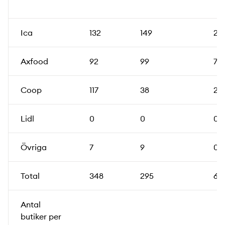
Ica
132
149
28
Axfood
92
99
7
Coop
117
38
27
Lidl
0
0
0
Övriga
7
9
0
Total
348
295
62
Antal
butiker per