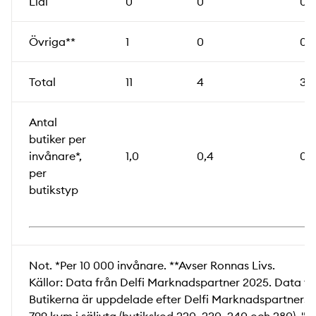
Lidl
0
0
0
Övriga**
1
0
0
Total
11
4
3
Antal
butiker per
invånare*,
1,0
0,4
0,3
per
butikstyp
Not. *Per 10 000 invånare. **Avser Ronnas Livs.
Källor: Data från Delfi Marknadspartner 2025. Data f
Butikerna är uppdelade efter Delfi Marknadspartners k