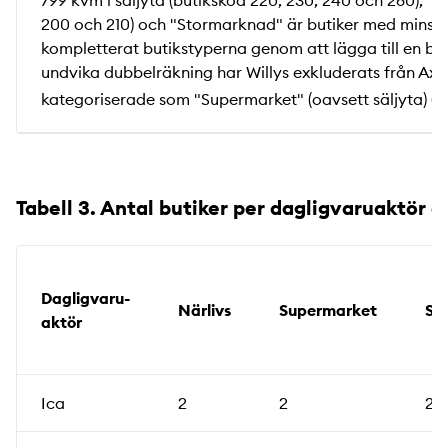
799 kvm i säljyta (butikskod 220, 230, 240 och 280), "
200 och 210) och "Stormarknad" är butiker med minst 2 
kompletterat butikstyperna genom att lägga till en butik
undvika dubbelräkning har Willys exkluderats från Axf
kategoriserade som "Supermarket" (oavsett säljyta) (se
Tabell 3. Antal butiker per dagligvaruaktör
Dagligvaru­
Närlivs
Supermarket
St
aktör
Ica
2
2
2