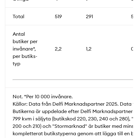
Total
519
291
59
Antal
butiker per
invånare*,
2,2
1,2
0,3
per butiks­
typ
Not. *Per 10 000 invånare.
Källor: Data från Delfi Marknadspartner 2025. Data f
Butikerna är uppdelade efter Delfi Marknadspartners k
799 kvm i säljyta (butikskod 220, 230, 240 och 280), "
200 och 210) och "Stormarknad" är butiker med minst 2 
kompletterat butikstyperna genom att lägga till en butik