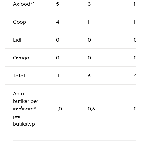
Axfood**
5
3
1
Coop
4
1
1
Lidl
0
0
0
Övriga
0
0
0
Total
11
6
4
Antal
butiker per
invånare*,
1,0
0,6
0,
per
butikstyp