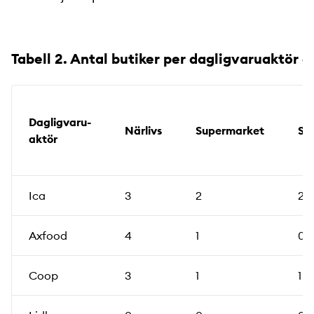
Tabell 2. Antal butiker per dagligvaruaktör 
Dagligvaru­
Närlivs
Supermarket
St
aktör
Ica
3
2
2
Axfood
4
1
0
Coop
3
1
1