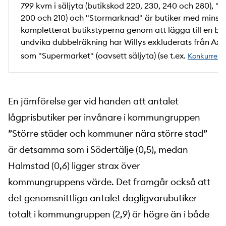
799 kvm i säljyta (butikskod 220, 230, 240 och 280), "
200 och 210) och "Stormarknad" är butiker med minst 2 
kompletterat butikstyperna genom att lägga till en butik
undvika dubbelräkning har Willys exkluderats från Ax
som "Supermarket" (oavsett säljyta) (se t.ex.
Konkurrensv
En jämförelse ger vid handen att antalet
lågprisbutiker per invånare i kommungruppen
”Större städer och kommuner nära större stad”
är detsamma som i Södertälje (0,5), medan
Halmstad (0,6) ligger strax över
kommungruppens värde. Det framgår också att
det genomsnittliga antalet dagligvarubutiker
totalt i kommungruppen (2,9) är högre än i både