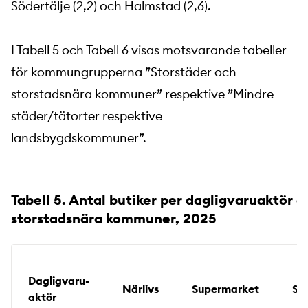
Södertälje (2,2) och Halmstad (2,6).
I Tabell 5 och Tabell 6 visas motsvarande tabeller
för kommungrupperna ”Storstäder och
storstadsnära kommuner” respektive ”Mindre
städer/tätorter respektive
landsbygdskommuner”.
Tabell 5. Antal butiker per dagligvaruaktör
storstadsnära kommuner, 2025
Dagligvaru­
Närlivs
Supermarket
St
aktör