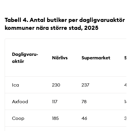
Tabell 4. Antal butiker per dagligvaruaktör
kommuner nära större stad, 2025
Dagligvaru­
Närlivs
Supermarket
St
aktör
Ica
230
237
42
Axfood
117
78
16
Coop
185
46
33