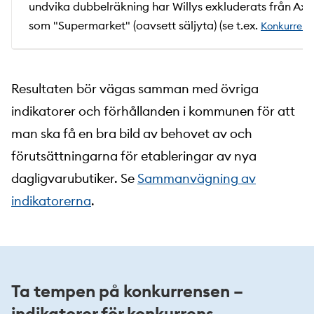
undvika dubbelräkning har Willys exkluderats från Ax
som "Supermarket" (oavsett säljyta) (se t.ex.
Konkurrensv
Resultaten bör vägas samman med övriga
indikatorer och förhållanden i kommunen för att
man ska få en bra bild av behovet av och
förutsättningarna för etableringar av nya
dagligvarubutiker. Se
Sammanvägning av
indikatorerna
.
Ta tempen på konkurrensen –
indikatorer för konkurrens