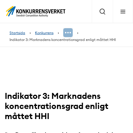
Innehåll
på
Sök
Meny
sidan
Startsida
Konkurrens
Indikator 3: Marknadens koncentrationsgrad enligt måttet HHI
Indikator 3: Marknadens
koncentrationsgrad enligt
måttet HHI