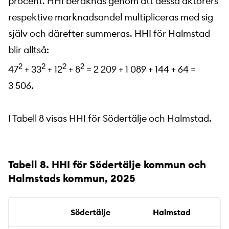
procent. HHI beräknas genom att dessa aktörers
respektive marknadsandel multipliceras med sig
själv och därefter summeras. HHI för Halmstad
blir alltså:
2
2
2
2
47
+ 33
+ 12
+ 8
= 2 209 + 1 089 + 144 + 64 =
3 506.
I Tabell 8 visas HHI för Södertälje och Halmstad.
Tabell 8. HHI för Södertälje kommun och
Halmstads kommun, 2025
Södertälje
Halmstad