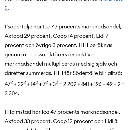
2
.
I Södertälje har Ica 47 procents marknadsandel,
Axfood 29 procent, Coop 14 procent, Lidl 7
procent och övriga 3 procent. HHI beräknas
genom att dessa aktörers respektive
marknadsandel multipliceras med sig själv och
därefter summeras. HHI för Södertälje blir alltså:
2
2
2
2
2
47
+ 29
+ 14
+ 7
+ 3
= 2 209 + 841 + 196 + 49 + 9 =
3 304.
I Halmstad har Ica 47 procents marknadsandel,
Axfood 33 procent, Coop 12 procent och Lidl 8