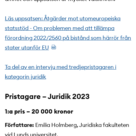
Läs uppsatsen: Åtgärder mot utomeuropeiska
statsstöd - Om problemen med att tillämpa
förordning 2022/2560 på bistånd som härrör från
stater utanför EU
Ta del av en intervju med tredjepristagaren i
kategorin juridik
Pristagare – Juridik 2023
1:a pris – 20 000 kronor
Författare:
Emilia Holmberg, Juridiska fakulteten
vid Lunds universitet.