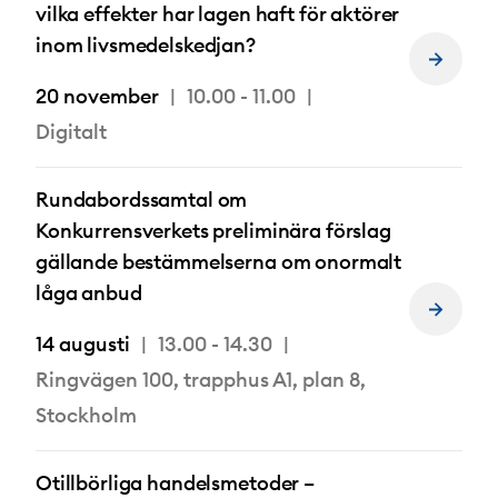
vilka effekter har lagen haft för aktörer
inom livsmedelskedjan?
Läs
mer
20 november
10.00 - 11.00
om
Digitalt
Rundabordssamtal om
Konkurrensverkets preliminära förslag
gällande bestämmelserna om onormalt
låga anbud
Läs
mer
14 augusti
13.00 - 14.30
om
Ringvägen 100, trapphus A1, plan 8,
Stockholm
Otillbörliga handelsmetoder –