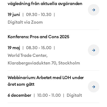
vägledning från aktuella avgöranden
Läs
19 juni
09.30 - 10.30
mer
om
Digitalt via Zoom
Konferens: Pros and Cons 2025
19 maj
08.30 - 15.00
Läs
World Trade Center,
mer
om
Klarabergsviadukten 70, Stockholm
Webbinarium: Arbetet med LOH under
året som gått
Läs
mer
6 december
10.00 - 11.00
Digitalt
om