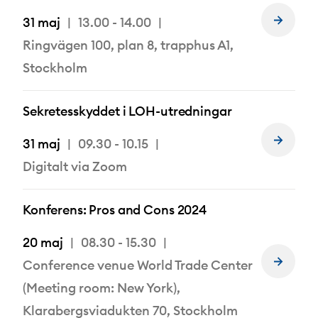
31 maj
13.00 - 14.00
Läs
mer
Ringvägen 100, plan 8, trapphus A1,
om
Stockholm
Sekretesskyddet i LOH-utredningar
31 maj
09.30 - 10.15
Läs
mer
Digitalt via Zoom
om
Konferens: Pros and Cons 2024
20 maj
08.30 - 15.30
Conference venue World Trade Center
Läs
mer
(Meeting room: New York),
om
Klarabergsviadukten 70, Stockholm