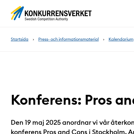
Innehåll
på
sidan
Startsida
Press- och informationsmaterial
Kalendarium
Konferens: Pros a
Den 19 maj 2025 anordnar vi vår återk
konferens Pros and Cons i Stockholm. 