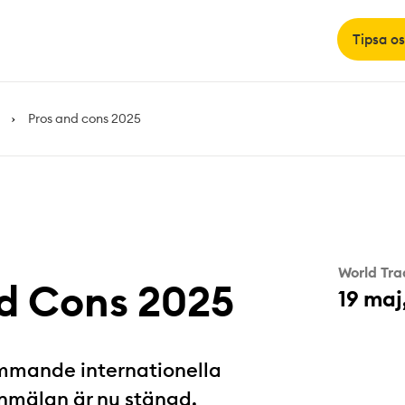
Tipsa os
Pros and cons 2025
World Tra
nd Cons 2025
19 maj
ommande internationella
Anmälan är nu stängd.