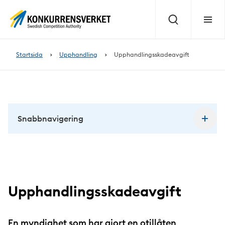
Innehåll
på
Sök
Meny
sidan
Startsida
Upphandling
Upphandlingsskadeavgift
Snabbnavigering
Upphandlingsskadeavgift
En myndighet som har gjort en otillåten