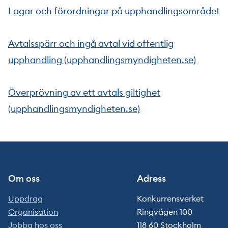
Lagar och förordningar på upphandlingsområdet
Avtalsspärr och ingå avtal vid offentlig
upphandling (upphandlingsmyndigheten.se)
Överprövning av ett avtals giltighet
(upphandlingsmyndigheten.se)
Om oss
Adress
Uppdrag
Konkurrensverket
Organisation
Ringvägen 100
Jobba hos oss
118 60 Stockholm