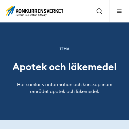
Innehåll
på
Sök
Meny
sidan
TEMA
Apotek och läkemedel
Här samlar vi information och kunskap inom
området apotek och läkemedel.