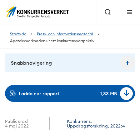
Innehåll
på
Sök
Meny
sidan
Startsida
Press- och informationsmaterial
Apoteksmarknaden ur ett konkurrensperspektiv
Snabbnavigering
Ladda ner rapport
1,33 MB
Publicerad
Konkurrens,
4 maj 2022
Uppdragsforskning, 2022:4