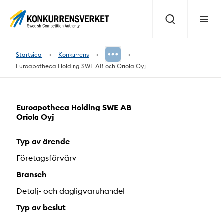
Innehåll
på
Sök
Meny
sidan
Startsida
Konkurrens
Euroapotheca Holding SWE AB och Oriola Oyj
Euroapotheca Holding SWE AB
Oriola Oyj
Typ av ärende
Företagsförvärv
Bransch
Detalj- och dagligvaruhandel
Typ av beslut