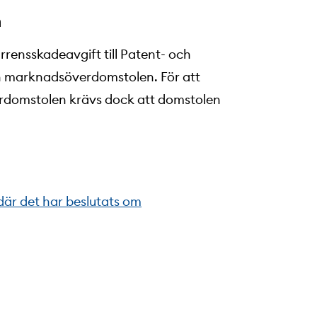
n
rrensskadeavgift till Patent- och
h marknadsöverdomstolen. För att
rdomstolen krävs dock att domstolen
är det har beslutats om