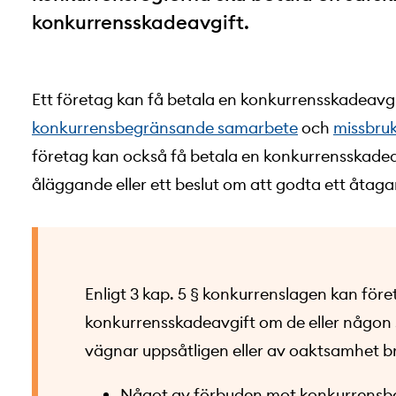
konkurrensskadeavgift.
Ett företag kan få betala en konkurrensskadeavg
konkurrensbegränsande samarbete
och
missbruk
företag kan också få betala en konkurrensskadea
åläggande eller ett beslut om att godta ett åtag
Enligt 3 kap. 5 § konkurrenslagen kan föret
konkurrensskadeavgift om de eller någon
vägnar uppsåtligen eller av oaktsamhet b
Något av förbuden mot konkurrensb