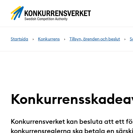
Innehåll
på
sidan
Startsida
Konkurrens
Tillsyn, ärenden och beslut
S
Konkurrensskadea
Konkurrensverket kan besluta att ett f
konkurrensreglerna ska betala en särski