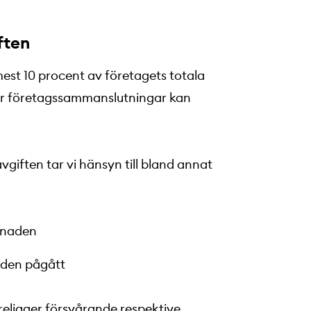
ften
mest 10 procent av företagets totala
ör företagssammanslutningar kan
iften tar vi hänsyn till bland annat
knaden
e den pågått
religger försvårande respektive