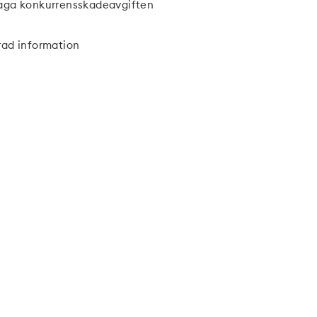
aga konkurrensskadeavgiften
rad information