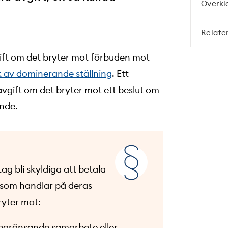
Överkl
Relate
ift om det bryter mot förbuden mot
 av dominerande ställning
. Ett
vgift om det bryter mot ett beslut om
ande.
ag bli skyldiga att betala
 som handlar på deras
ryter mot:
egränsande samarbete eller