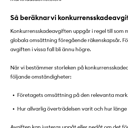
Så beräknar vi konkurrensskadeavgi
Konkurrensskadeavgiften uppgår i regel till som 
globala omsättning föregående räkenskapsår. F
avgiften i vissa fall bli ännu högre.
När vi bestämmer storleken på konkurrensskadeavg
följande omständigheter:
Företagets omsättning på den relevanta mar
Hur allvarlig överträdelsen varit och hur läng
Avgiften kan justeras uppåt eller nedåt om det fö