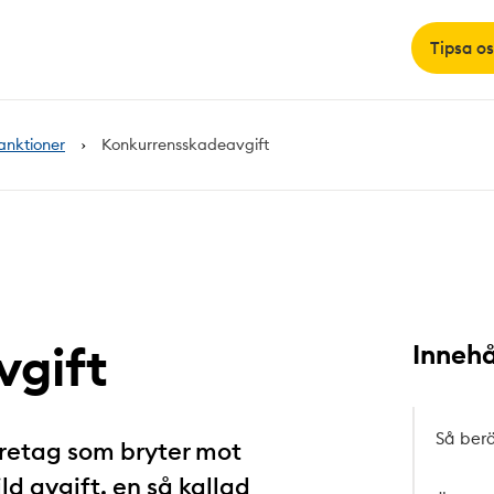
Tipsa os
anktioner
Konkurrensskadeavgift
vgift
Innehå
Så ber
öretag som bryter mot
ld avgift, en så kallad