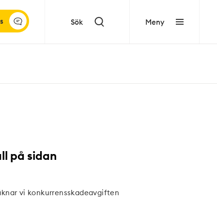
s
Sök
Meny
ll på sidan
äknar vi konkurrensskadeavgiften