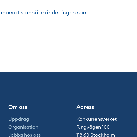
rumperat samhälle är det ingen som
Om oss
Adress
Uppdrag
Konkurrensverket
Organisation
Ringvägen 100
Jobba hos oss
118 60 Stockholm