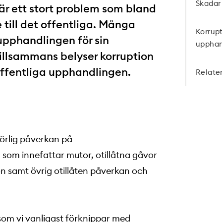
Skadar 
är ett stort problem som bland
till det offentliga. Många
Korrupt
upphandlingen för sin
upphan
 tillsammans belyser korruption
offentliga upphandlingen.
Relate
börlig påverkan på
 som innefattar mutor, otillåtna gåvor
n samt övrig otillåten påverkan och
 som vi vanligast förknippar med