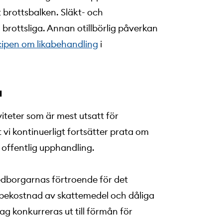
t brottsbalken. Släkt- och
brottsliga. Annan otillbörlig påverkan
cipen om likabehandling
i
a
iteter som är mest utsatt för
t vi kontinuerligt fortsätter prata om
 offentlig upphandling.
edborgarnas förtroende för det
å bekostnad av skattemedel och dåliga
tag konkurreras ut till förmån för