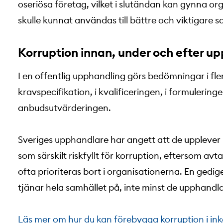
oseriösa företag, vilket i slutändan kan gynna or
skulle kunnat användas till bättre och viktigare s
Korruption innan, under och efter u
I en offentlig upphandling görs bedömningar i fler
kravspecifikation, i kvalificeringen, i formuleringen
anbudsutvärderingen.
Sveriges upphandlare har angett att de upplever 
som särskilt riskfyllt för korruption, eftersom av
ofta prioriteras bort i organisationerna. En ged
tjänar hela samhället på, inte minst de upphand
Läs mer om hur du kan förebygga korruption i in