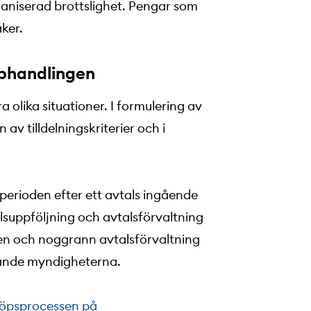
ganiserad brottslighet. Pengar som
aker.
pphandlingen
a olika situationer. I formulering av
 av tilldelningskriterier och i
perioden efter ett avtals ingående
talsuppföljning och avtalsförvaltning
igen och noggrann avtalsförvaltning
lande myndigheterna.
köpsprocessen på