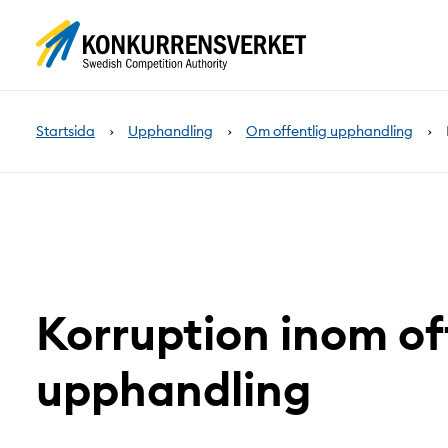
Innehåll
på
sidan
Startsida
Upphandling
Om offentlig upphandling
Korruption inom of
upphandling