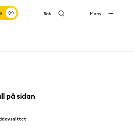
s
Sök
Meny
ll på sidan
ddavsnittet