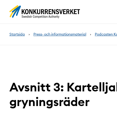
Innehåll
på
sidan
Startsida
Press- och informationsmaterial
Podcasten K
Avsnitt 3: Kartellj
gryningsräder