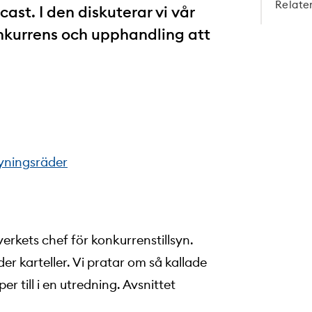
Relate
st. I den diskuterar vi vår
nkurrens och upphandling att
ryningsräder
rkets chef för konkurrenstillsyn.
 karteller. Vi pratar om så kallade
r till i en utredning. Avsnittet