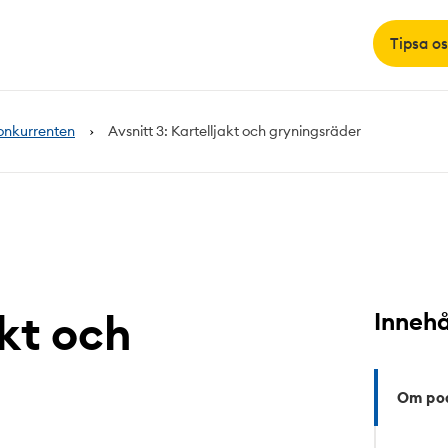
Tipsa os
onkurrenten
Avsnitt 3: Kartelljakt och gryningsräder
akt och
Innehå
Om po