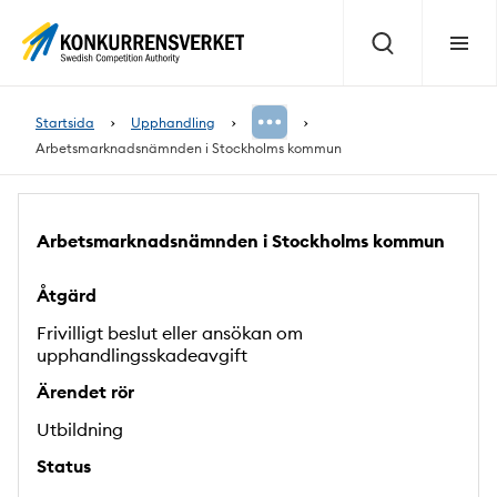
Innehåll
på
Sök
Meny
sidan
Startsida
Upphandling
Arbetsmarknadsnämnden i Stockholms kommun
Arbetsmarknadsnämnden i Stockholms kommun
Åtgärd
Frivilligt beslut eller ansökan om
upphandlingsskadeavgift
Ärendet rör
Utbildning
Status