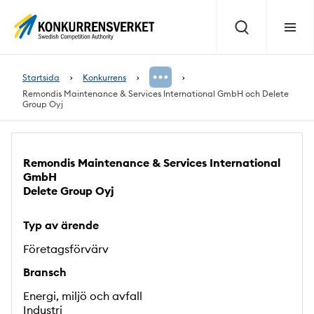
Innehåll
på
Sök
Meny
sidan
Startsida
Konkurrens
Remondis Maintenance & Services International GmbH och Delete
Group Oyj
Remondis Maintenance & Services International
GmbH
Delete Group Oyj
Typ av ärende
Företagsförvärv
Bransch
Energi, miljö och avfall
Industri