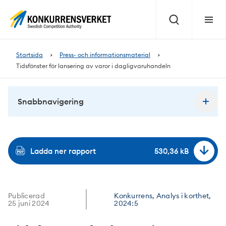
Innehåll
på
Sök
Meny
sidan
Startsida
Press- och informationsmaterial
Tidsfönster för lansering av varor i dagligvaruhandeln
Snabbnavigering
Ladda ner rapport
530,36 kB
Publicerad
Konkurrens, Analys i korthet,
25 juni 2024
2024:5