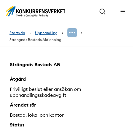
Innehåll
på
Sök
Meny
sidan
Startsida
Upphandling
Strängnäs Bostads Aktiebolag
Strängnäs Bostads AB
Åtgärd
Frivilligt beslut eller ansökan om
upphandlingsskadeavgift
Ärendet rör
Bostad, lokal och kontor
Status