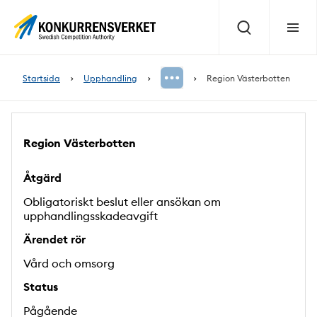
Innehåll
på
Sök
Meny
sidan
Startsida
Upphandling
Region Västerbotten
Region Västerbotten
Åtgärd
Obligatoriskt beslut eller ansökan om
upphandlingsskadeavgift
Ärendet rör
Vård och omsorg
Status
Pågående