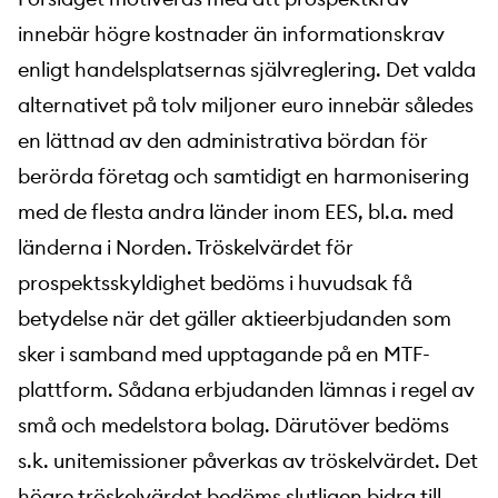
innebär högre kostnader än informationskrav
enligt handelsplatsernas självreglering. Det valda
alternativet på tolv miljoner euro innebär således
en lättnad av den administrativa bördan för
berörda företag och samtidigt en harmonisering
med de flesta andra länder inom EES, bl.a. med
länderna i Norden. Tröskelvärdet för
prospektsskyldighet bedöms i huvudsak få
betydelse när det gäller aktieerbjudanden som
sker i samband med upptagande på en MTF-
plattform. Sådana erbjudanden lämnas i regel av
små och medelstora bolag. Därutöver bedöms
s.k. unitemissioner påverkas av tröskelvärdet. Det
högre tröskelvärdet bedöms slutligen bidra till