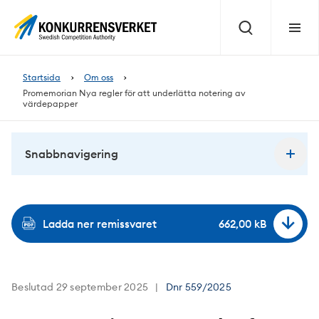
Innehåll
på
Sök
Meny
sidan
Startsida
Om oss
Promemorian Nya regler för att underlätta notering av
värdepapper
Snabbnavigering
Ladda ner remissvaret
662,00 kB
Beslutad 29 september 2025
Dnr
559/2025