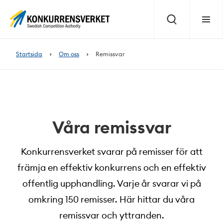
Innehåll
på
Sök
Meny
sidan
Startsida
Om oss
Remissvar
Våra remissvar
Konkurrensverket svarar på remisser för att
främja en effektiv konkurrens och en effektiv
offentlig upphandling. Varje år svarar vi på
omkring 150 remisser. Här hittar du våra
remissvar och yttranden.