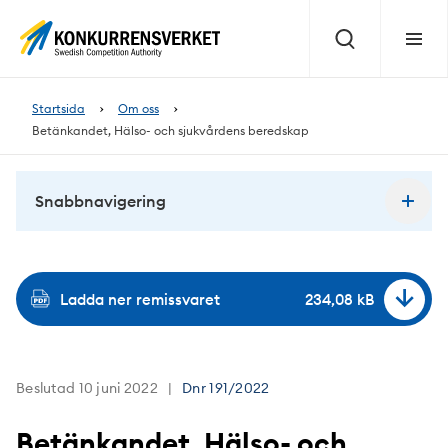
Innehåll
på
Sök
Meny
sidan
Startsida
Om oss
Betänkandet, Hälso- och sjukvårdens beredskap
Snabbnavigering
Ladda ner remissvaret
234,08 kB
Beslutad 10 juni 2022
Dnr
191/2022
Betänkandet, Hälso- och