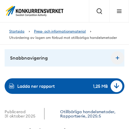
Innehåll
på
Sök
Meny
sidan
Startsida
Press- och informationsmaterial
Utvärdering av lagen om förbud mot otillbörliga handelsmetoder
Snabbnavigering
Ladda ner rapport
1,25 MB
Publicerad
Otillbörliga handelsmetoder,
31 oktober 2025
Rapportserie, 2025:5