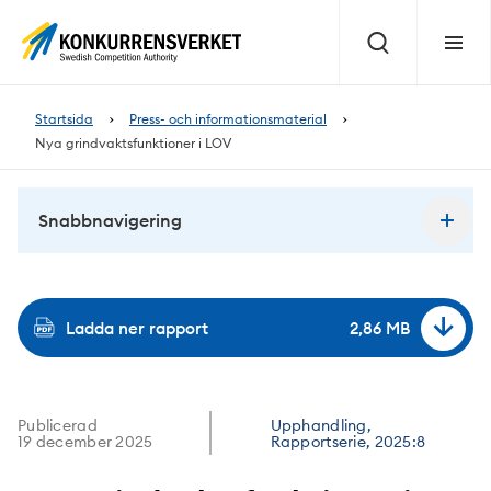
Innehåll
på
Sök
Meny
sidan
Startsida
Press- och informationsmaterial
Nya grindvaktsfunktioner i LOV
Snabbnavigering
Ladda ner rapport
2,86 MB
Publicerad
Upphandling,
19 december 2025
Rapportserie, 2025:8