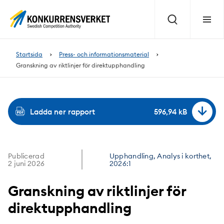
Innehåll
på
Sök
Meny
sidan
Startsida
Press- och informationsmaterial
Granskning av riktlinjer för direktupphandling
Ladda ner rapport
596,94 kB
Publicerad
Upphandling, Analys i korthet,
2 juni 2026
2026:1
Granskning av riktlinjer för
direktupphandling