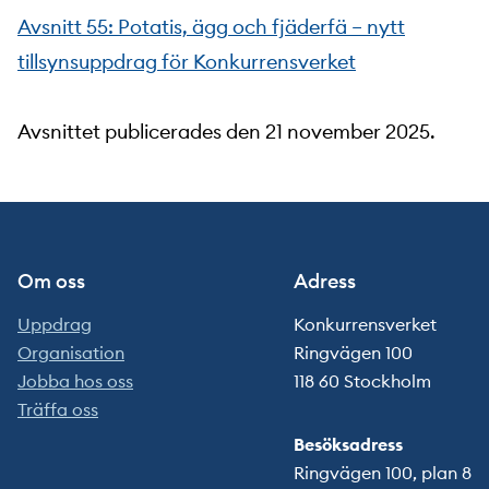
Avsnitt 55: Potatis, ägg och fjäderfä – nytt
tillsynsuppdrag för Konkurrensverket
Avsnittet publicerades den 21 november 2025.
Om oss
Adress
Uppdrag
Konkurrensverket
Organisation
Ringvägen 100
Jobba hos oss
118 60 Stockholm
Träffa oss
Besöksadress
Ringvägen 100, plan 8