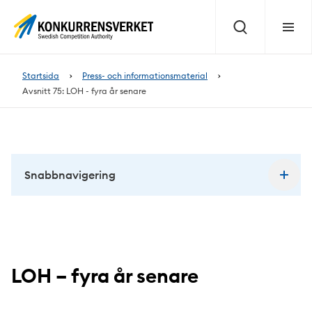
Innehåll
på
Sök
Meny
sidan
Startsida
Press- och informationsmaterial
Avsnitt 75: LOH - fyra år senare
Snabbnavigering
LOH – fyra år senare