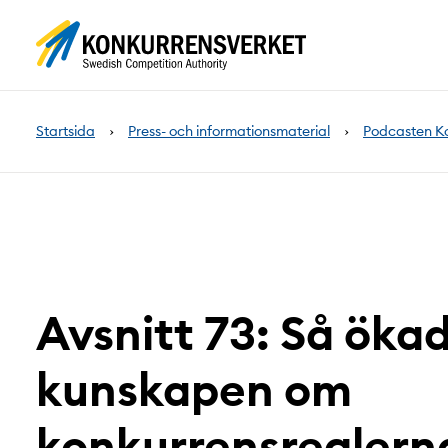
Innehåll
på
sidan
Startsida
Press- och informationsmaterial
Podcasten K
Avsnitt 73: Så ökad
kunskapen om
konkurrensreglern