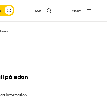
s
Sök
Meny
lerna
ll på sidan
rad information