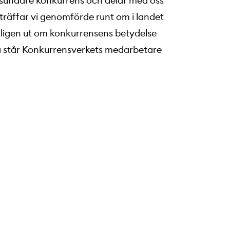
en sundare konkurrens och delar med oss
träffar vi genomförde runt om i landet
ligen ut om konkurrensens betydelse
rna står Konkurrensverkets medarbetare