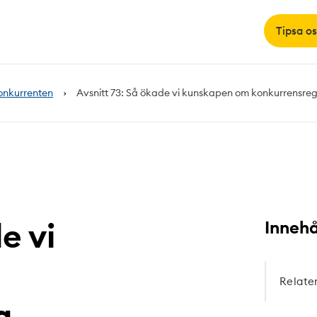
Tipsa os
onkurrenten
Avsnitt 73: Så ökade vi kunskapen om konkurrensreg
e vi
Innehå
Relate
a