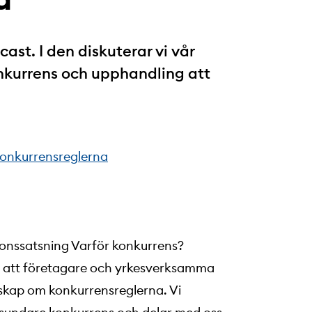
st. I den diskuterar vi vår
nkurrens och upphandling att
konkurrensreglerna
onssatsning Varför konkurrens?
igt att företagare och yrkesverksamma
kap om konkurrensreglerna. Vi