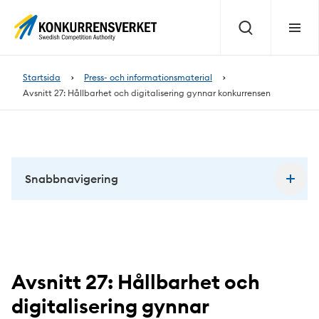
Innehåll
på
Sök
Meny
sidan
Startsida
Press- och informationsmaterial
Avsnitt 27: Hållbarhet och digitalisering gynnar konkurrensen
Snabbnavigering
Avsnitt 27: Hållbarhet och
digitalisering gynnar