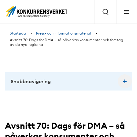
Innehåll
på
Sök
Meny
sidan
Startsida
Press- och informationsmaterial
Avsnitt 70: Dags för DMA – så påverkas konsumenter och företag
av de nya reglerna
Snabbnavigering
Avsnitt 70: Dags för DMA – så
påverkas konsumenter och