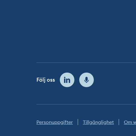
Följ oss
Personuppgifter
Tillgänglighet
Om w