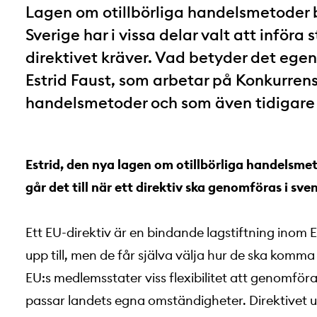
Lagen om otillbörliga handelsmetoder b
Sverige har i vissa delar valt att införa 
direktivet kräver. Vad betyder det egentl
Estrid Faust, som arbetar på Konkurrensv
handelsmetoder och som även tidigare 
Estrid, den nya lagen om otillbörliga handelsmet
går det till när ett direktiv ska genomföras i sve
Ett EU-direktiv är en bindande lagstiftning ino
upp till, men de får själva välja hur de ska komma d
EU:s medlemsstater viss flexibilitet att genomför
passar landets egna omständigheter. Direktivet ut