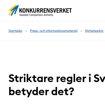
Innehåll
på
sidan
Startsida
Press- och informationsmaterial
Nyhetsarkiv
Striktare regler i S
betyder det?