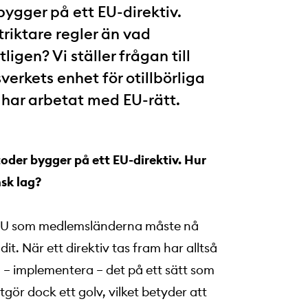
ygger på ett EU-direktiv.
striktare regler än vad
igen? Vi ställer frågan till
erkets enhet för otillbörliga
har arbetat med EU-rätt.
oder bygger på ett EU-direktiv. Hur
nsk lag?
m EU som medlemsländerna måste nå
it. När ett direktiv tas fram har alltså
a – implementera – det på ett sätt som
gör dock ett golv, vilket betyder att