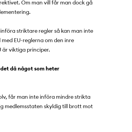
direktivet. Om man vill får man dock gå
plementering.
föra striktare regler så kan man inte
id med EU-reglerna om den inre
r viktiga principer.
 det då något som heter
olv, får man inte införa mindre strikta
sig medlemsstaten skyldig till brott mot