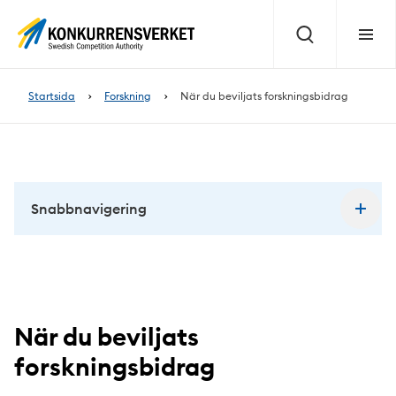
Innehåll
på
Sök
Meny
sidan
Startsida
Forskning
När du beviljats forskningsbidrag
Snabbnavigering
När du beviljats
forskningsbidrag