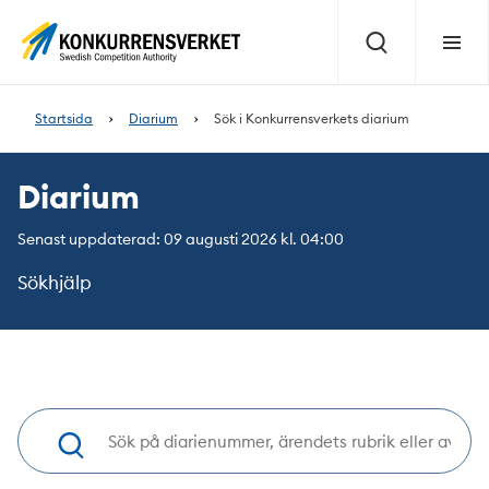
Innehåll
på
Sök
Meny
sidan
Startsida
Diarium
Sök i Konkurrensverkets diarium
Diarium
Senast uppdaterad: 09 augusti 2026 kl. 04:00
Sökhjälp