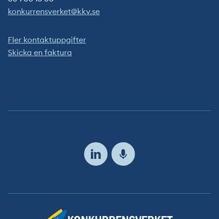
konkurrensverket@kkv.se
Fler kontaktuppgifter
Skicka en faktura
Följ
oss