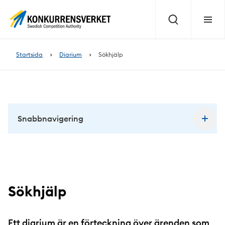
Innehåll
på
Sök
Meny
sidan
Startsida
Diarium
Sökhjälp
Snabbnavigering
Sökhjälp
Ett diarium är en förteckning över ärenden som