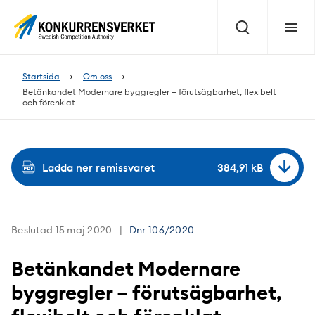
Innehåll
på
Sök
Meny
sidan
Startsida
Om oss
Betänkandet Modernare byggregler – förutsägbarhet, flexibelt
och förenklat
Ladda ner remissvaret
384,91 kB
Beslutad 15 maj 2020
Dnr
106/2020
Betänkandet Modernare
byggregler – förutsägbarhet,