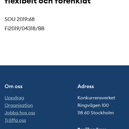
flexibelt och förenklat
SOU 2019:68
Fi2019/04318/BB
Om oss
Adress
Uppdrag
Konkurrensverket
Organisation
Ringvägen 100
Jobba hos oss
118 60 Stockholm
Träffa oss