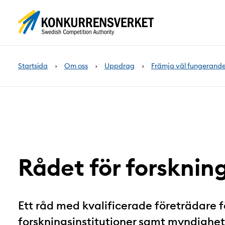
Innehåll
på
sidan
Startsida
Om oss
Uppdrag
Främja väl fungerand
Rådet för forsknin
Ett råd med kvalificerade företrädare f
forskningsinstitutioner samt myndigheter