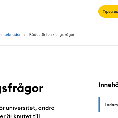
Tipsa os
e marknader
Rådet för forskningsfrågor
gsfrågor
Innehå
Ledamö
ör universitet, andra
 är knutet till