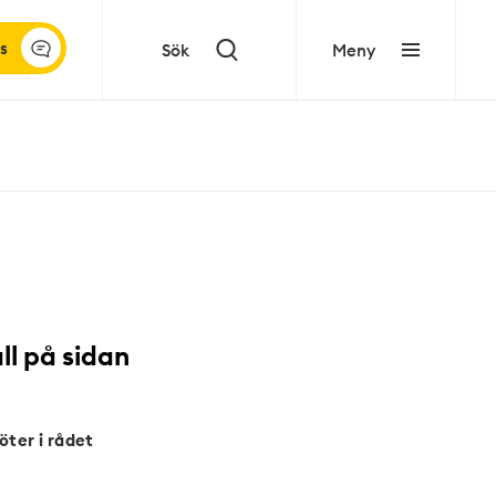
s
Sök
Meny
ll på sidan
ter i rådet