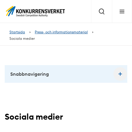
Innehåll
på
Sök
Meny
sidan
Startsida
Press- och informationsmaterial
Sociala medier
Snabbnavigering
Sociala medier