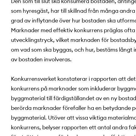
Den som till slut ska konsumera bostaden, anting
som hyresgäst, har till skillnad från många and
grad av inflytande över hur bostaden ska utforma
Marknader med effektiv konkurrens präglas ofta 
utvecklingstryck, vilket marknaden för bostadsby
om vad som ska byggas, och hur, bestäms långt
av bostaden involveras.
Konkurrensverket konstaterar i rapporten att det
konkurrens på marknader som inkluderar byggmat
byggmaterial till färdigställandet av en ny bost
berörda marknader förefaller ha en betydande p
byggmaterial. Utöver att vissa viktiga materialm
konkurrens, belyser rapporten ett antal andra f