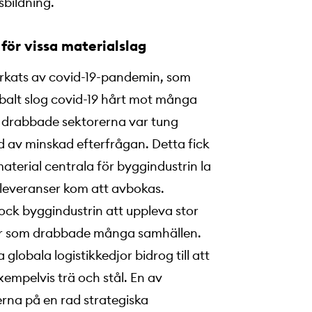
sbildning.
 för vissa materialslag
rkats av covid-19-pandemin, som
balt slog covid-19 hårt mot många
e drabbade sektorerna var tung
ljd av minskad efterfrågan. Detta fick
 material centrala för byggindustrin la
leveranser kom att avbokas.
ck byggindustrin att uppleva stor
ar som drabbade många samhällen.
lobala logistikkedjor bidrog till att
xempelvis trä och stål. En av
erna på en rad strategiska