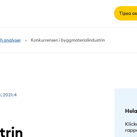
Tipsa os
h analyser
Konkurrensen i byggmaterialindustrin
, 2021:4
Hela
Klick
trin
rapp