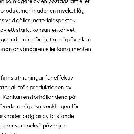
en som ägare av en bostadsrätt eller
ra produktmarknader en mycket låg
s vad gäller materialaspekter.
av ett starkt konsumentdrivet
ggande inte gör fullt ut då påverkan
 innan användaren eller konsumenten
 finns utmaningar för effektiv
erial, från produktionen av
ad. Konkurrensförhållandena på
åverkan på prisutvecklingen för
arknader präglas av bristande
aktorer som också påverkar