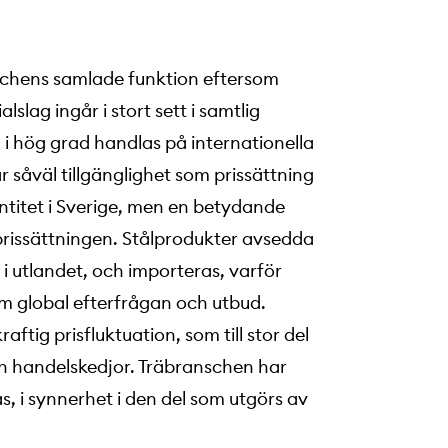
nschens samlade funktion eftersom
ag ingår i stort sett i samtlig
 i hög grad handlas på internationella
såväl tillgänglighet som prissättning
ntitet i Sverige, men en betydande
 prissättningen. Stålprodukter avsedda
 i utlandet, och importeras, varför
om global efterfrågan och utbud.
tig prisfluktuation, som till stor del
och handelskedjor. Träbranschen har
, i synnerhet i den del som utgörs av