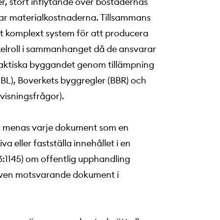
er, stort inflytande över bostädernas
kar materialkostnaderna. Tillsammans
tt komplext system för att producera
kelroll i sammanhanget då de ansvarar
faktiska byggandet genom tillämpning
PBL), Boverkets byggregler (BBR) och
visningsfrågor).
t menas varje dokument som en
eller fastställa innehållet i en
16:1145) om offentlig upphandling
 även motsvarande dokument i