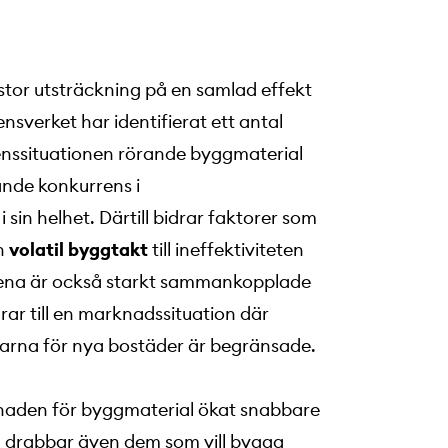
stor utsträckning på en samlad effekt
verket har identifierat ett antal
nssituationen rörande byggmaterial
ande konkurrens i
in helhet. Därtill bidrar faktorer som
n
volatil byggtakt
till ineffektiviteten
ena är också starkt sammankopplade
ar till en marknadssituation där
garna för nya bostäder är begränsade.
ostnaden för byggmaterial ökat snabbare
h drabbar även dem som vill bygga