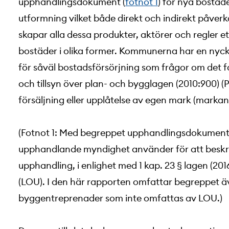
upphandlingsdokument (
fotnot 1
) för nya bostäd
utformning vilket både direkt och indirekt påver
skapar alla dessa produkter, aktörer och regler e
bostäder i olika former. Kommunerna har en nyc
för såväl bostadsförsörjning som frågor om det 
och tillsyn över plan- och bygglagen (2010:900) (
försäljning eller upplåtelse av egen mark (markan
(
Fotnot 1: Med begreppet upphandlingsdokumen
upphandlande myndighet använder för att beskriva 
upphandling, i enlighet med 1 kap. 23 § lagen (20
(LOU). I den här rapporten omfattar begreppet
byggentreprenader som inte omfattas av LOU.)