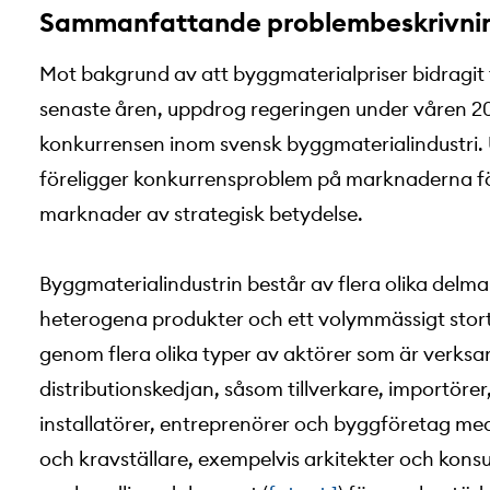
Sammanfattande problembeskrivnin
Mot bakgrund av att byggmaterialpriser bidragit 
senaste åren, uppdrog regeringen under våren 20
konkurrensen inom svensk byggmaterialindustri. 
föreligger konkurrensproblem på marknaderna fö
marknader av strategisk betydelse.
Byggmaterialindustrin består av flera olika delm
heterogena produkter och ett volymmässigt stort
genom flera olika typer av aktörer som är verksam
distributionskedjan, såsom tillverkare, importörer
installatörer, entreprenörer och byggföretag med
och kravställare, exempelvis arkitekter och kons