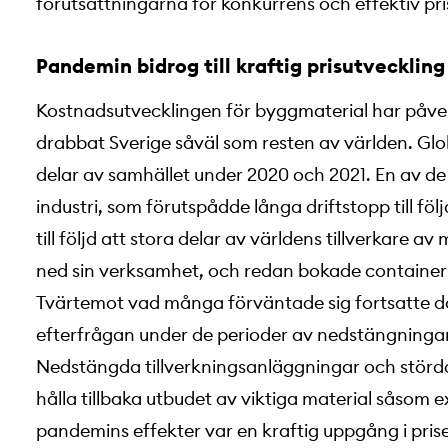
förutsättningarna för konkurrens och effektiv pri
Pandemin bidrog till kraftig prisutveckling
Kostnadsutvecklingen för byggmaterial har påve
drabbat Sverige såväl som resten av världen. Glo
delar av samhället under 2020 och 2021. En av d
industri, som förutspådde långa driftstopp till fö
till följd att stora delar av världens tillverkare av
ned sin verksamhet, och redan bokade container
Tvärtemot vad många förväntade sig fortsatte do
efterfrågan under de perioder av nedstängning
Nedstängda tillverkningsanläggningar och störda g
hålla tillbaka utbudet av viktiga material såsom e
pandemins effekter var en kraftig uppgång i pris