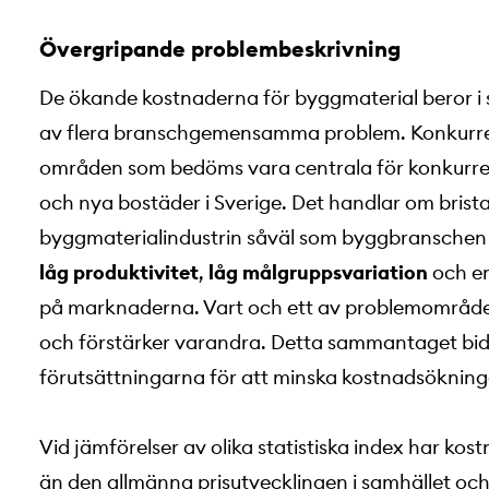
Övergripande problembeskrivning
De ökande kostnaderna för byggmaterial beror i 
av flera branschgemensamma problem. Konkurrens
områden som bedöms vara centrala för konkurre
och nya bostäder i Sverige. Det handlar om brist
byggmaterialindustrin såväl som byggbranschen i s
låg produktivitet
,
låg målgruppsvariation
och e
på marknaderna. Vart och ett av problemområd
och förstärker varandra. Detta sammantaget bidr
förutsättningarna för att minska kostnadsöknin
Vid jämförelser av olika statistiska index har k
än den allmänna prisutvecklingen i samhället oc