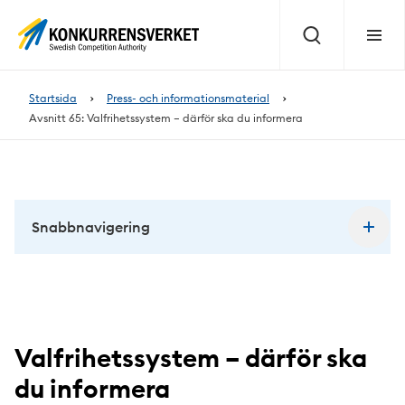
Innehåll
på
Sök
Meny
sidan
Startsida
Press- och informationsmaterial
Avsnitt 65: Valfrihetssystem – därför ska du informera
Snabbnavigering
Valfrihetssystem – därför ska
du informera