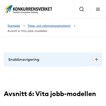
Innehåll
på
Sök
Meny
sidan
Startsida
Press- och informationsmaterial
Avsnitt 6: Vita jobb-modellen
Snabbnavigering
Avsnitt 6: Vita jobb-modellen