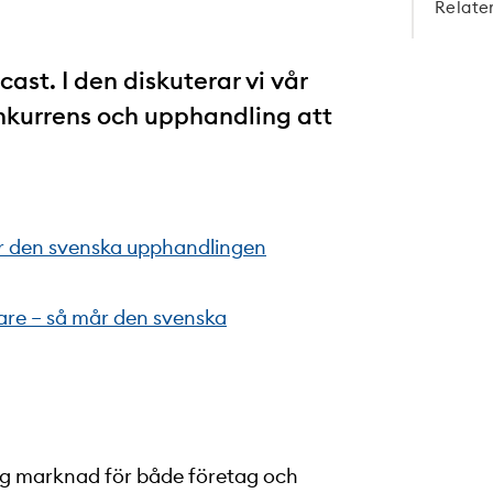
Relate
st. I den diskuterar vi vår
nkurrens och upphandling att
år den svenska upphandlingen
vare – så mår den svenska
tig marknad för både företag och