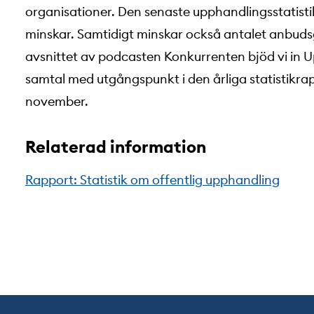
organisationer. Den senaste upphandlingsstatisti
minskar. Samtidigt minskar också antalet anbudsg
avsnittet av podcasten Konkurrenten bjöd vi in U
samtal med utgångspunkt i den årliga statistikr
november.
Relaterad information
Rapport: Statistik om offentlig upphandling