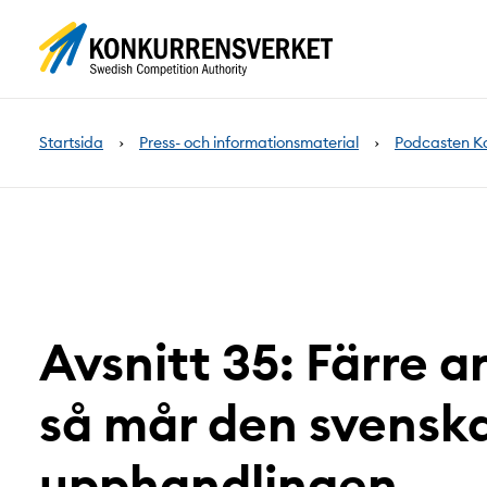
Innehåll
på
sidan
Startsida
Press- och informationsmaterial
Podcasten K
Avsnitt 35: Färre 
så mår den svensk
upphandlingen