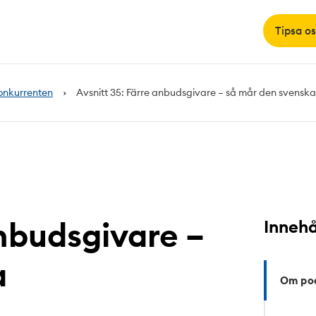
Tipsa os
onkurrenten
Avsnitt 35: Färre anbudsgivare – så mår den svensk
anbudsgivare –
Innehå
a
Om po