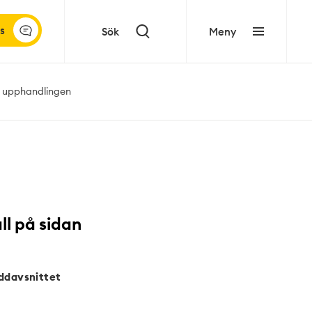
s
Sök
Meny
a upphandlingen
ll på sidan
ddavsnittet