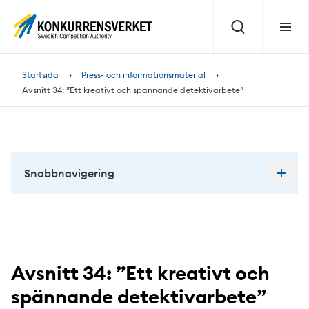
Innehåll
på
Sök
Meny
sidan
Startsida
Press- och informationsmaterial
Avsnitt 34: ”Ett kreativt och spännande detektivarbete”
Snabbnavigering
Avsnitt 34: ”Ett kreativt och
spännande detektivarbete”