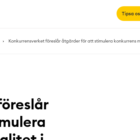
Tipsa os
Konkurrensverket föreslår åtgärder för att stimulera konkurrens m
öreslår
imulera
litet i