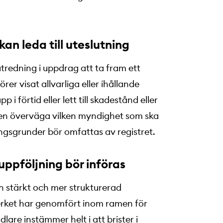
kan leda till uteslutning
tredning i uppdrag att ta fram ett
rer visat allvarliga eller ihållande
p i förtid eller lett till skadestånd eller
ven överväga vilken myndighet som ska
ingsgrunder bör omfattas av registret.
uppföljning bör införas
n stärkt och mer strukturerad
erket har genomfört inom ramen för
re instämmer helt i att brister i