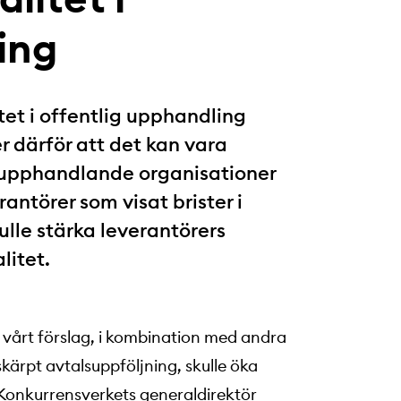
ing
tet i offentlig upphandling
r därför att det kan vara
er upphandlande organisationer
antörer som visat brister i
kulle stärka leverantörers
litet.
d vårt förslag, i kombination med andra
ärpt avtalsuppföljning, skulle öka
r Konkurrensverkets generaldirektör