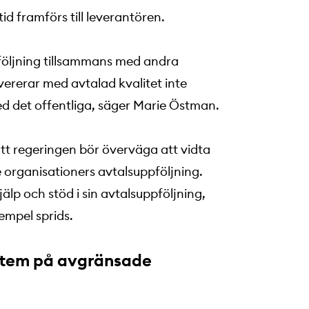
id framförs till leverantören.
följning tillsammans med andra
vererar med avtalad kvalitet inte
ed det offentliga, säger Marie Östman.
t regeringen bör överväga att vidta
 organisationers avtalsuppföljning.
p och stöd i sin avtalsuppföljning,
empel sprids.
ystem på avgränsade