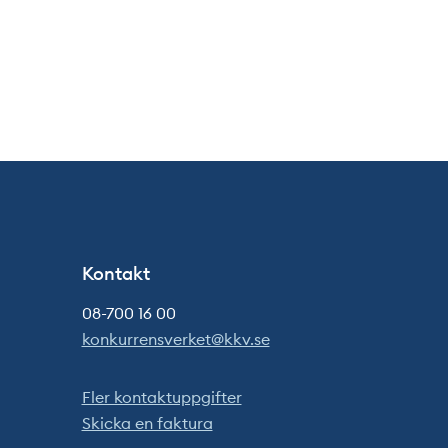
Kontakt
08-700 16 00
konkurrensverket@kkv.se
Fler kontaktuppgifter
Skicka en faktura