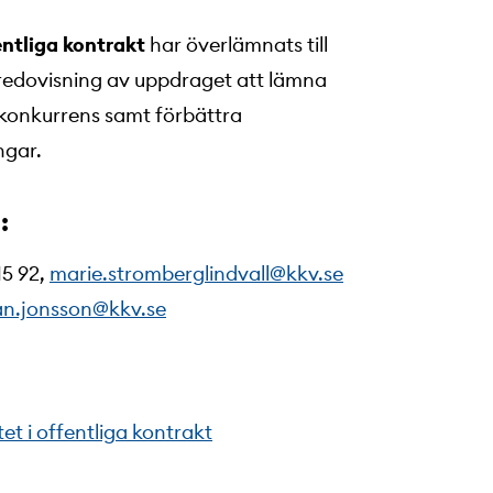
entliga kontrakt
har överlämnats till
redovisning av uppdraget att lämna
 konkurrens samt förbättra
ngar.
:
15 92,
marie.stromberglindvall@kkv.se
an.jonsson@kkv.se
et i offentliga kontrakt