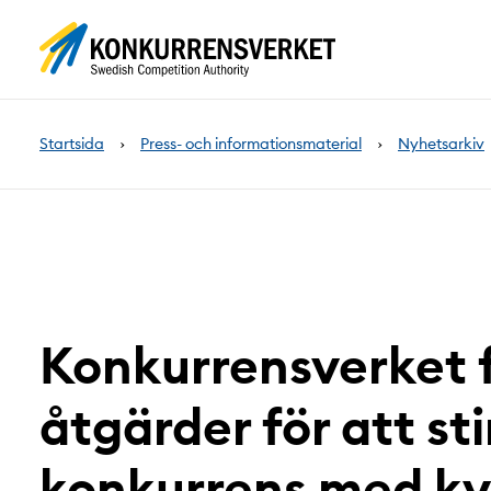
Innehåll
på
sidan
Startsida
Press- och informationsmaterial
Nyhetsarkiv
Konkurrensverket f
åtgärder för att st
konkurrens med kva