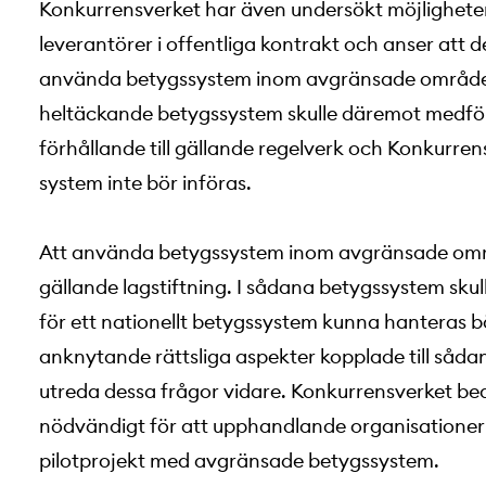
Konkurrensverket har även undersökt möjligheter
leverantörer i offentliga kontrakt och anser att d
använda betygssystem inom avgränsade områden. 
heltäckande betygssystem skulle däremot medföra
förhållande till gällande regelverk och Konkurre
system inte bör införas.
Att använda betygssystem inom avgränsade områ
gällande lagstiftning. I sådana betygssystem sk
för ett nationellt betygssystem kunna hanteras bä
anknytande rättsliga aspekter kopplade till sådan
utreda dessa frågor vidare. Konkurrensverket be
nödvändigt för att upphandlande organisationer 
pilotprojekt med avgränsade betygssystem.