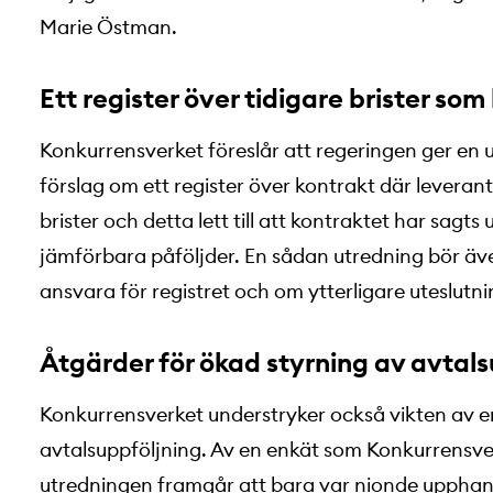
Marie Östman.
Ett register över tidigare brister som 
Konkurrensverket föreslår att regeringen ger en u
förslag om ett register över kontrakt där leverantö
brister och detta lett till att kontraktet har sagts up
jämförbara påföljder. En sådan utredning bör ä
ansvara för registret och om ytterligare uteslutn
Åtgärder för ökad styrning av avtals
Konkurrensverket understryker också vikten av e
avtalsuppföljning. Av en enkät som Konkurrensv
utredningen framgår att bara var nionde upphandla