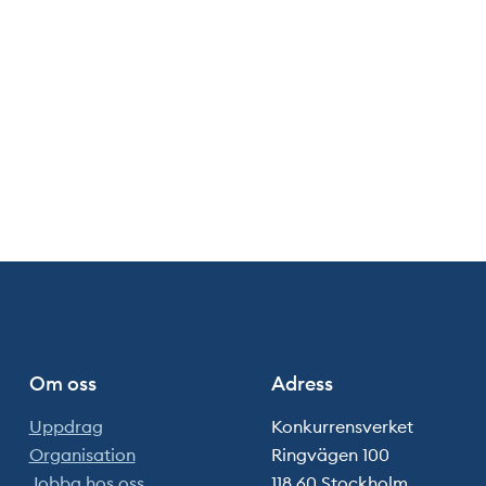
Om oss
Adress
Uppdrag
Konkurrensverket
Organisation
Ringvägen 100
Jobba hos oss
118 60 Stockholm