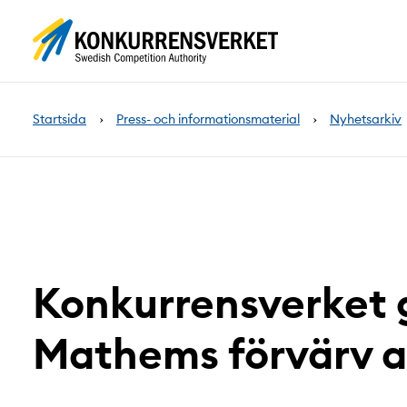
Innehåll
på
sidan
Startsida
Press- och informationsmaterial
Nyhetsarkiv
Konkurrensverket
Mathems förvärv a