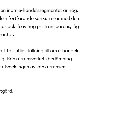
nsen inom e-handelssegmentet är hög.
deln fortfarande konkurrerar med den
as också av hög pristransparens, låg
rantör.
t ta slutlig ställning till om e-handeln
nligt Konkurrensverkets bedömning
r utvecklingen av konkurrensen,
åtgärd.