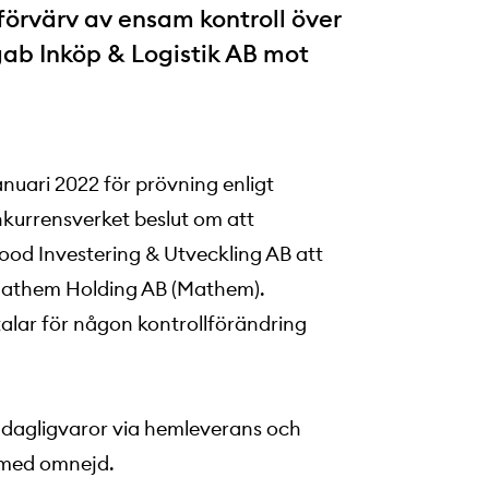
örvärv av ensam kontroll över
gab Inköp & Logistik AB mot
nuari 2022 för prövning enligt
nkurrensverket beslut om att
od Investering & Utveckling AB att
i Mathem Holding AB (Mathem).
talar för någon kontrollförändring
dagligvaror via hemleverans och
 med omnejd.